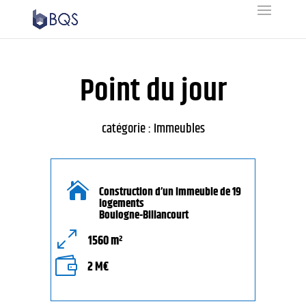
Point du jour
catégorie : Immeubles

Construction d’un immeuble de 19
logements
Boulogne-Billancourt
0
1560 m²

2 M€